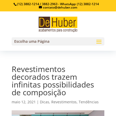
(12) 3882-1214 / 3882-2963 - WhatsApp: (12) 3882-1214
contato@dehuber.com
Escolha uma Página
Revestimentos
decorados trazem
infinitas possibilidades
de composição
maio 12, 2021
|
Dicas
,
Revestimentos
,
Tendências