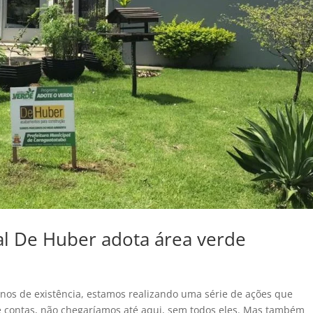
l De Huber adota área verde
os de existência, estamos realizando uma série de ações que
de contas, não chegaríamos até aqui, sem todos eles. Mas também