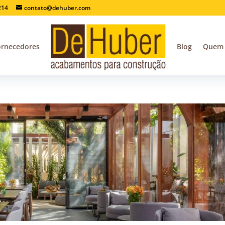
214
contato@dehuber.com
ornecedores
Blog
Quem