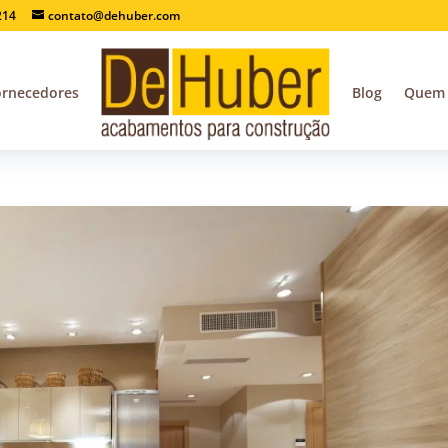
214
contato@dehuber.com
ornecedores
Blog
Quem