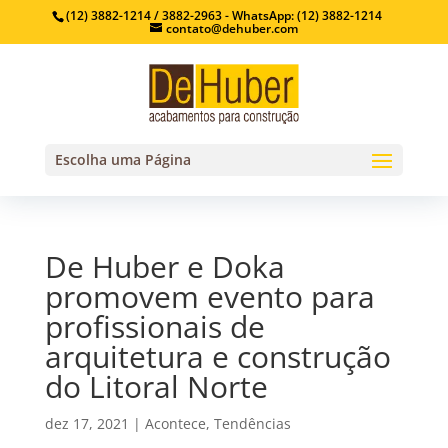
(12) 3882-1214 / 3882-2963 - WhatsApp: (12) 3882-1214
contato@dehuber.com
Escolha uma Página
De Huber e Doka
promovem evento para
profissionais de
arquitetura e construção
do Litoral Norte
dez 17, 2021
|
Acontece
,
Tendências