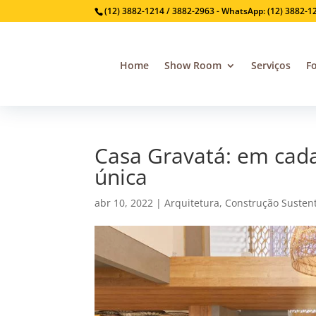
(12) 3882-1214 / 3882-2963 - WhatsApp: (12) 3882-1
Home
Show Room
Serviços
F
Casa Gravatá: em cad
única
abr 10, 2022
|
Arquitetura
,
Construção Susten