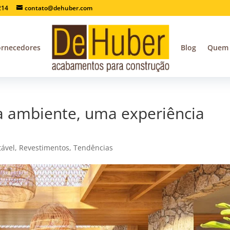
214
contato@dehuber.com
ornecedores
Blog
Quem
a ambiente, uma experiência
tável
,
Revestimentos
,
Tendências