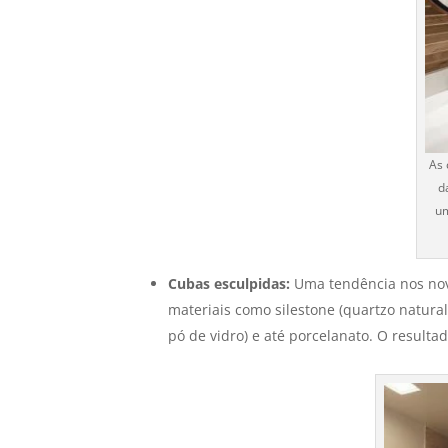
As 
d
um
Cubas esculpidas:
Uma tendência nos nov
materiais como silestone (quartzo natura
pó de vidro) e até porcelanato. O result