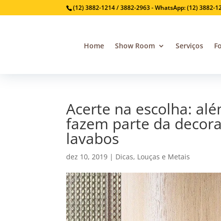
(12) 3882-1214 / 3882-2963 - WhatsApp: (12) 3882-1
Home
Show Room
Serviços
F
Acerte na escolha: alé
fazem parte da decor
lavabos
dez 10, 2019
|
Dicas
,
Louças e Metais