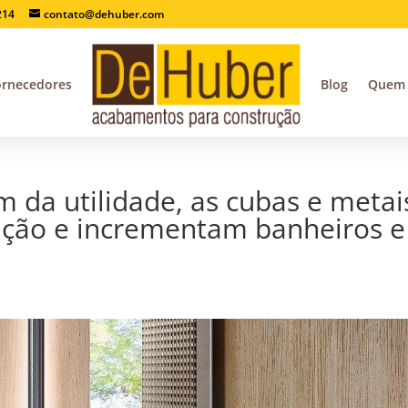
214
contato@dehuber.com
ornecedores
Blog
Quem
m da utilidade, as cubas e metai
ação e incrementam banheiros e