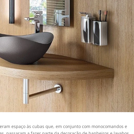
a deram espaço às cubas que, em conjunto com monocomandos e
es, passaram a fazer parte da decoração de banheiros e lavabos.