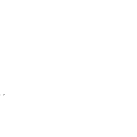
m
a e