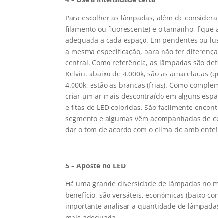
Para escolher as lâmpadas, além de considerar
filamento ou fluorescente) e o tamanho, fique 
adequada a cada espaço. Em pendentes ou lust
a mesma especificação, para não ter diferenç
central. Como referência, as lâmpadas são def
Kelvin: abaixo de 4.000k, são as amareladas (q
4.000k, estão as brancas (frias). Como complem
criar um ar mais descontraído em alguns esp
e fitas de LED coloridas. São facilmente encon
segmento e algumas vêm acompanhadas de co
dar o tom de acordo com o clima do ambiente!
5 – Aposte no LED
Há uma grande diversidade de lâmpadas no me
benefício, são versáteis, econômicas (baixo c
importante analisar a quantidade de lâmpadas
mais adequada.