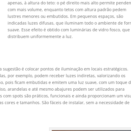
apenas, à altura do teto: o pé direito mais alto permite pende
com mais volume, enquanto tetos com altura padrão pedem
lustres menores ou embutidos. Em pequenos espaços, são
indicadas luzes difusas, que iluminam todo o ambiente de fo
suave. Esse efeito é obtido com luminárias de vidro fosco, que
distribuem uniformemente a luz.
a sugestão é colocar pontos de iluminação em locais estratégicos.
adas, por exemplo, podem receber luzes indiretas, valorizando os
ção, pois ficam embutidas e emitem uma luz suave, com um toque 
piso, arandelas e até mesmo abajures podem ser utilizados para
s com spots são práticos, funcionais e ainda proporcionam um vis
sas cores e tamanhos. São fáceis de instalar, sem a necessidade de