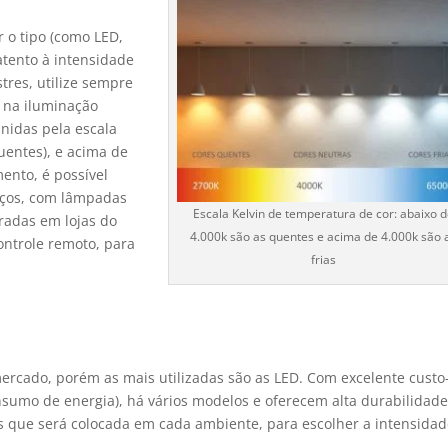
 o tipo (como LED,
atento à intensidade
res, utilize sempre
a na iluminação
inidas pela escala
uentes), e acima de
ento, é possível
aços, com lâmpadas
Escala Kelvin de temperatura de cor: abaixo d
tradas em lojas do
4.000k são as quentes e acima de 4.000k são 
ntrole remoto, para
frias
rcado, porém as mais utilizadas são as LED. Com excelente custo
onsumo de energia), há vários modelos e oferecem alta durabilidade
 que será colocada em cada ambiente, para escolher a intensida