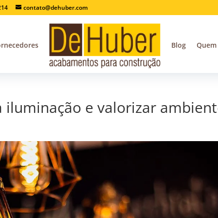
214
contato@dehuber.com
ornecedores
Blog
Quem
a iluminação e valorizar ambien