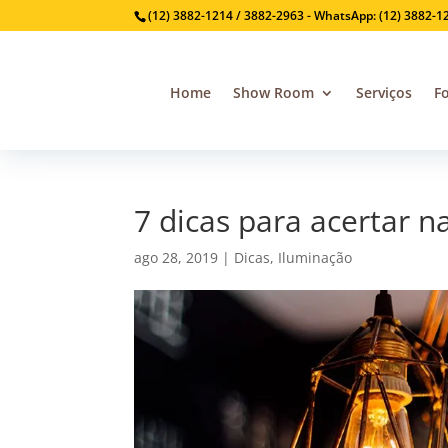
(12) 3882-1214 / 3882-2963 - WhatsApp: (12) 3882-1
Home
Show Room
Serviços
F
7 dicas para acertar n
ago 28, 2019
|
Dicas
,
Iluminação