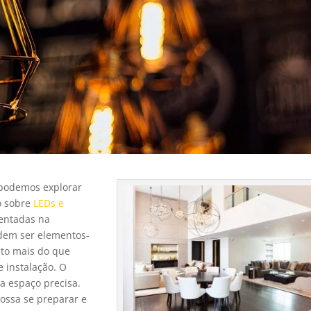
 podemos explorar
o sobre
LEDs e
entadas na
em ser elementos-
ito mais do que
 instalação. O
da espaço precisa.
possa se preparar e