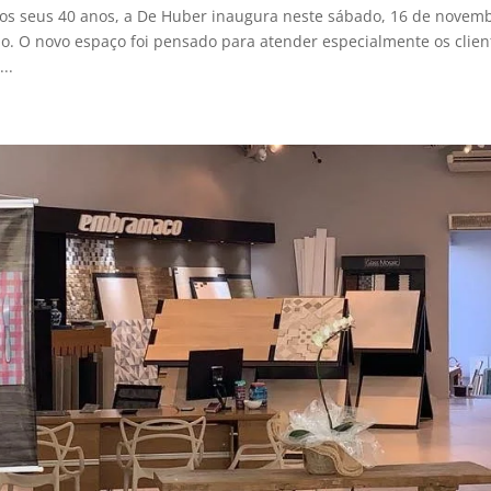
s seus 40 anos, a De Huber inaugura neste sábado, 16 de novemb
o. O novo espaço foi pensado para atender especialmente os clien
..