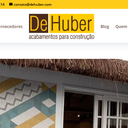
214
contato@dehuber.com
ornecedores
Blog
Quem