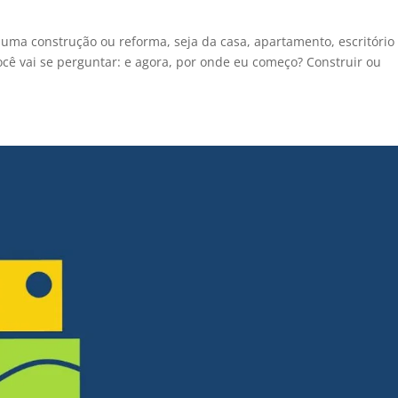
uma construção ou reforma, seja da casa, apartamento, escritório
ê vai se perguntar: e agora, por onde eu começo? Construir ou