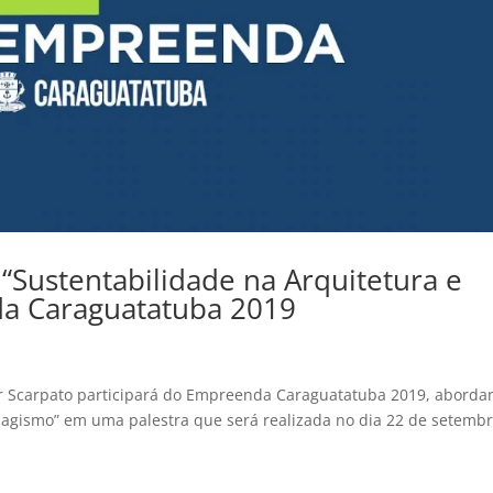
 “Sustentabilidade na Arquitetura e
a Caraguatatuba 2019
ar Scarpato participará do Empreenda Caraguatatuba 2019, aborda
isagismo” em uma palestra que será realizada no dia 22 de setembr
.