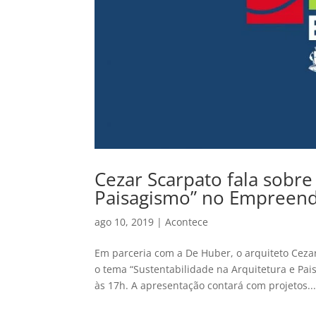
Cezar Scarpato fala sobre
Paisagismo” no Empreend
ago 10, 2019
|
Acontece
Em parceria com a De Huber, o arquiteto Cez
o tema “Sustentabilidade na Arquitetura e Pa
às 17h. A apresentação contará com projetos..