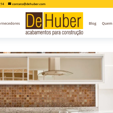
214
contato@dehuber.com
ornecedores
Blog
Quem